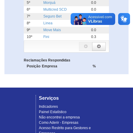
5º
Monjuá
0.0
6º
Multicred SCD
0.0
7º
Seguro Bet
0.0
8º
Linea
0.0
9º
Move Mais
0.0
10º
Fini
0.3
Reclamações Respondidas
Posição
Empresa
%
Serviços
Indicadores
Painel Estatístico
Não encontrei a empresa
Como Aderir - Empresas
Acesso Restrito para Gestores e