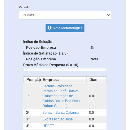
Período:
Nota Metodológica
Índice de Solução
Posição
Empresa
%
Índice de Satisfação (1 a 5)
Posição
Empresa
Nota
Prazo Médio de Resposta (0 a 10)
Posição
Empresa
Dias
Lactalis (Président
Parmalat Elegê Batavo
1º
Cotochés Poços de
0.0
Caldas Balkis Boa Nata
Dobon Galbani)
2º
Senac - Santa Catarina
0.0
3º
Expresso São José
0.0
4º
UPBET
0.0