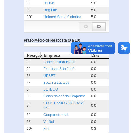
8º
H2 Bet
5.0
9º
Dog Life
5.0
10º
Unimed Santa Catarina
5.0
Prazo Médio de Resposta (0 a 10)
Posição
Empresa
Dias
1º
Banco Traton Brasil
0.0
2º
Expresso São José
0.0
3º
UPBET
0.0
4º
Betânia Lácteos
0.0
5º
BETBOO
0.0
6º
Concessionária Ecoponte
0.0
CONCESSIONARIA WAY
7º
0.0
262
8º
Coopcredmetal
0.0
9º
ViaSul
0.0
10º
Fini
0.3