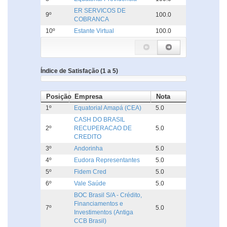
ER SERVICOS DE
9º
100.0
COBRANCA
10º
Estante Virtual
100.0
Índice de Satisfação (1 a 5)
Posição
Empresa
Nota
1º
Equatorial Amapá (CEA)
5.0
CASH DO BRASIL
2º
RECUPERACAO DE
5.0
CREDITO
3º
Andorinha
5.0
4º
Eudora Representantes
5.0
5º
Fidem Cred
5.0
6º
Vale Saúde
5.0
BOC Brasil S/A - Crédito,
Financiamentos e
7º
5.0
Investimentos (Antiga
CCB Brasil)