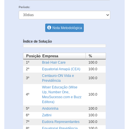
Período:
Nota Metodológica
Índice de Solução
Posição
Empresa
%
1º
Braé Hair Care
100.0
2º
Equatorial Amapá (CEA)
100.0
Centauro-ON Vida e
3º
100.0
Previdência
Wiser Educação (Wise
Up, Number One,
4º
100.0
MeuSucesso.com e Buzz
Editora)
5º
Andorinha
100.0
6º
Zattini
100.0
7º
Eudora Representantes
100.0
8º
Equatorial Previdência
100.0