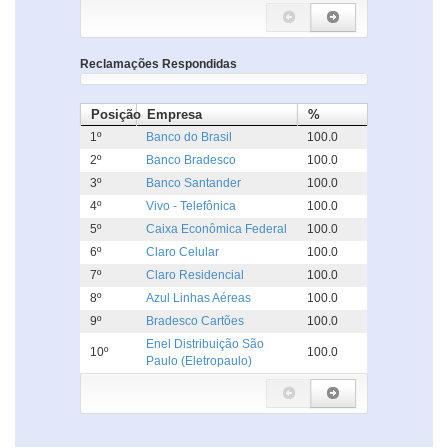
Reclamações Respondidas
Posição
Empresa
%
1º
Banco do Brasil
100.0
2º
Banco Bradesco
100.0
3º
Banco Santander
100.0
4º
Vivo - Telefônica
100.0
5º
Caixa Econômica Federal
100.0
6º
Claro Celular
100.0
7º
Claro Residencial
100.0
8º
Azul Linhas Aéreas
100.0
9º
Bradesco Cartões
100.0
Enel Distribuição São
10º
100.0
Paulo (Eletropaulo)