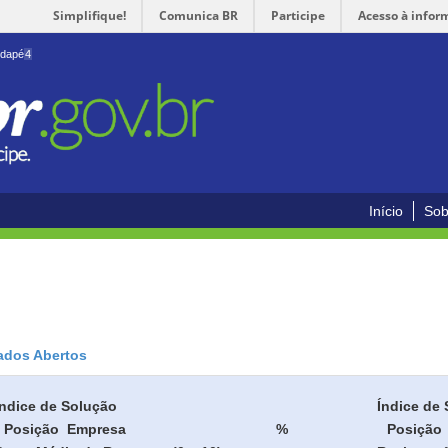
Simplifique!
Comunica BR
Participe
Acesso à infor
odapé
4
Início
Sob
ados Abertos
Índice de Solução
Índice de 
Posição
Empresa
%
Posição