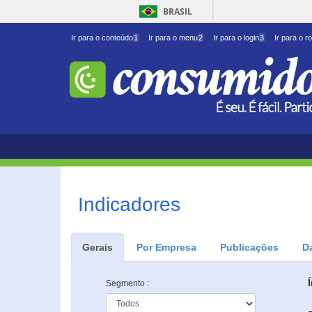
BRASIL
Ir para o conteúdo
1
Ir para o menu
2
Ir para o login
3
Ir para o r
Indicadores
Gerais
Por Empresa
Publicações
D
Segmento :