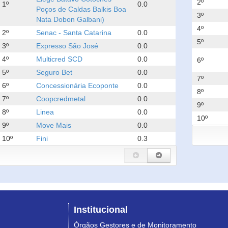
2º
1º
0.0
Poços de Caldas Balkis Boa
3º
Nata Dobon Galbani)
4º
2º
Senac - Santa Catarina
0.0
5º
3º
Expresso São José
0.0
4º
Multicred SCD
0.0
6º
5º
Seguro Bet
0.0
7º
6º
Concessionária Ecoponte
0.0
8º
7º
Coopcredmetal
0.0
9º
8º
Linea
0.0
10º
9º
Move Mais
0.0
10º
Fini
0.3
Institucional
Órgãos Gestores e de Monitoramento