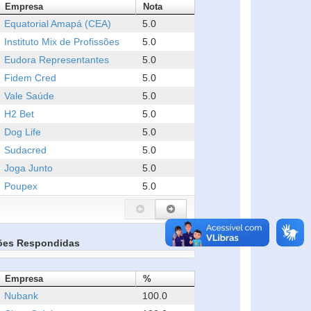
Empresa
Nota
Equatorial Amapá (CEA)
5.0
Instituto Mix de Profissões
5.0
Eudora Representantes
5.0
Fidem Cred
5.0
Vale Saúde
5.0
H2 Bet
5.0
Dog Life
5.0
Sudacred
5.0
Joga Junto
5.0
Poupex
5.0
ões Respondidas
Empresa
%
Nubank
100.0