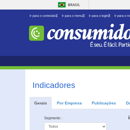
BRASIL
Ir para o conteúdo
1
Ir para o menu
2
Ir para o login
3
Ir para o r
Indicadores
Gerais
Por Empresa
Publicações
D
Segmento :