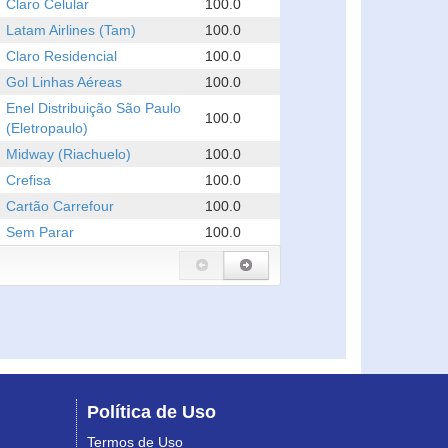
Claro Celular
100.0
Latam Airlines (Tam)
100.0
Claro Residencial
100.0
Gol Linhas Aéreas
100.0
Enel Distribuição São Paulo
100.0
(Eletropaulo)
Midway (Riachuelo)
100.0
Crefisa
100.0
Cartão Carrefour
100.0
Sem Parar
100.0
Política de Uso
Termos de Uso