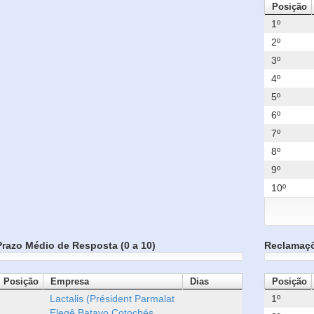
Posição
1º
2º
3º
4º
5º
6º
7º
8º
9º
10º
Prazo Médio de Resposta (0 a 10)
Reclamaç
Posição
Empresa
Dias
Posição
Lactalis (Président Parmalat
1º
Elegê Batavo Cotochés