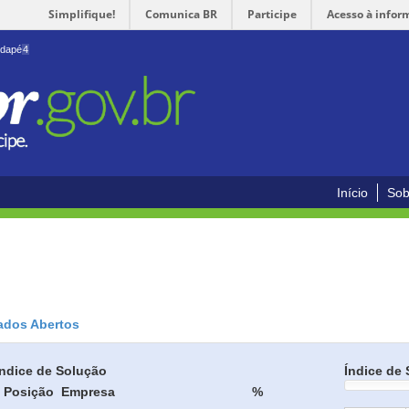
Simplifique!
Comunica BR
Participe
Acesso à infor
odapé
4
Início
Sob
ados Abertos
Índice de Solução
Índice de 
Posição
Empresa
%