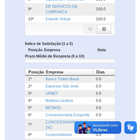
ER SERVICOS DE
9º
100.0
COBRANCA
10º
Estante Virtual
100.0
Índice de Satisfação (1 a 5)
Posição
Empresa
Nota
Prazo Médio de Resposta (0 a 10)
Posição
Empresa
Dias
1º
Banco Traton Brasil
0.0
2º
Expresso São José
0.0
3º
UPBET
0.0
4º
Betânia Lácteos
0.0
5º
BETBOO
0.0
6º
Concessionária Ecoponte
0.0
CONCESSIONARIA WAY
7º
0.0
262
8º
Coopcredmetal
0.0