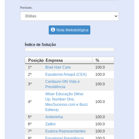
Período:
Nota Metodológica
Índice de Solução
Posição
Empresa
%
1º
Braé Hair Care
100.0
2º
Equatorial Amapá (CEA)
100.0
Centauro-ON Vida e
3º
100.0
Previdência
Wiser Educação (Wise
Up, Number One,
4º
100.0
MeuSucesso.com e Buzz
Editora)
5º
Andorinha
100.0
6º
Zattini
100.0
7º
Eudora Representantes
100.0
8º
Equatorial Previdência
100.0