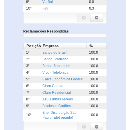
9º
ViaSul
0.0
10º
Fini
0.3
Reclamações Respondidas
Posição
Empresa
%
1º
Banco do Brasil
100.0
2º
Banco Bradesco
100.0
3º
Banco Santander
100.0
4º
Vivo - Telefônica
100.0
5º
Caixa Econômica Federal
100.0
6º
Claro Celular
100.0
7º
Claro Residencial
100.0
8º
Azul Linhas Aéreas
100.0
9º
Bradesco Cartões
100.0
Enel Distribuição São
10º
100.0
Paulo (Eletropaulo)