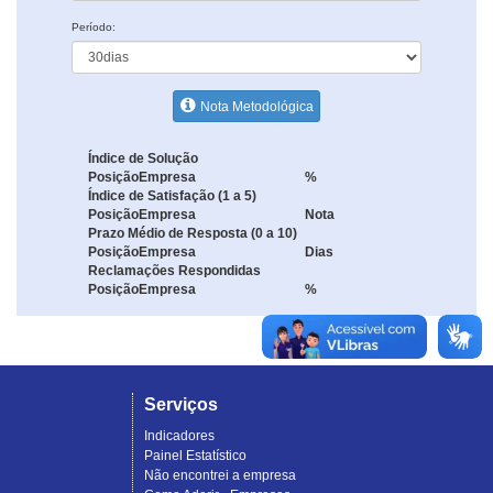
Período:
Nota Metodológica
Índice de Solução
Posição
Empresa
%
Índice de Satisfação (1 a 5)
Posição
Empresa
Nota
Prazo Médio de Resposta (0 a 10)
Posição
Empresa
Dias
Reclamações Respondidas
Posição
Empresa
%
Serviços
Indicadores
Painel Estatístico
Não encontrei a empresa