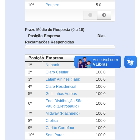
10º
Poupex
5.0
Prazo Médio de Resposta (0 a 10)
Posição
Empresa
Dias
Reclamações Respondidas
Posição
Empresa
%
1º
Nubank
100.0
2º
Claro Celular
100.0
3º
Latam Airlines (Tam)
100.0
4º
Claro Residencial
100.0
5º
Gol Linhas Aéreas
100.0
Enel Distribuição São
6º
100.0
Paulo (Eletropaulo)
7º
Midway (Riachuelo)
100.0
8º
Crefisa
100.0
9º
Cartão Carrefour
100.0
10º
Sem Parar
100.0