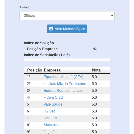
Período:
Nota Metodológica
Índice de Solução
Posição
Empresa
%
Índice de Satisfação (1 a 5)
Posição
Empresa
Nota
1º
Equatorial Amapá (CEA)
5.0
2º
Instituto Mix de Profissões
5.0
3º
Eudora Representantes
5.0
4º
Fidem Cred
5.0
5º
Vale Saúde
5.0
6º
H2 Bet
5.0
7º
Dog Life
5.0
8º
Sudacred
5.0
9º
Joga Junto
5.0