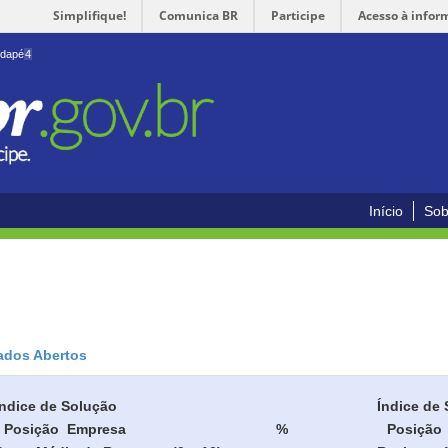
Simplifique!
Comunica BR
Participe
Acesso à infor
odapé
4
Início
Sob
ados Abertos
Índice de Solução
Índice de 
Posição
Empresa
%
Posição