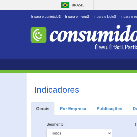
BRASIL
Ir para o conteúdo
1
Ir para o menu
2
Ir para o login
3
Ir para o r
Indicadores
Gerais
Por Empresa
Publicações
D
Segmento :