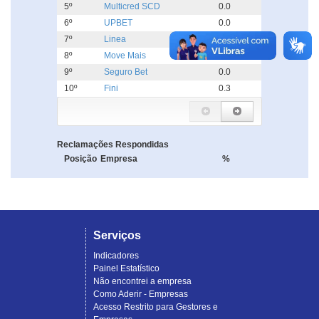
5º
Multicred SCD
0.0
6º
UPBET
0.0
7º
Linea
0.0
8º
Move Mais
0.0
9º
Seguro Bet
0.0
10º
Fini
0.3
Reclamações Respondidas
Posição
Empresa
%
Serviços
Indicadores
Painel Estatístico
Não encontrei a empresa
Como Aderir - Empresas
Acesso Restrito para Gestores e