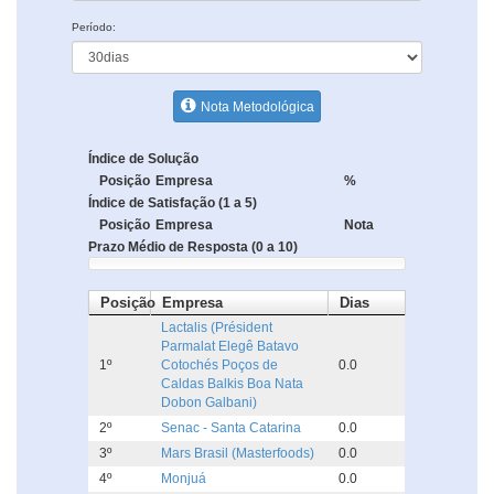
Período:
Nota Metodológica
Índice de Solução
Posição
Empresa
%
Índice de Satisfação (1 a 5)
Posição
Empresa
Nota
Prazo Médio de Resposta (0 a 10)
Posição
Empresa
Dias
Lactalis (Président
Parmalat Elegê Batavo
1º
Cotochés Poços de
0.0
Caldas Balkis Boa Nata
Dobon Galbani)
2º
Senac - Santa Catarina
0.0
3º
Mars Brasil (Masterfoods)
0.0
4º
Monjuá
0.0