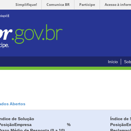
Simplifique!
Comunica BR
Participe
Acesso à infor
odapé
4
Início
Sob
ados Abertos
Índice de Solução
Índice de 
Posição
Empresa
%
Posição
E
Prazo Médio de Resposta (0 a 10)
Reclamaç