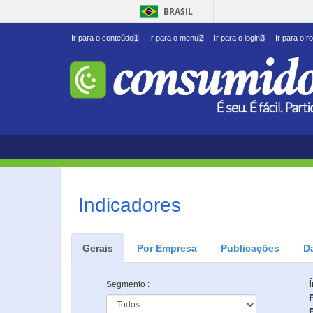
BRASIL
Ir para o conteúdo
1
Ir para o menu
2
Ir para o login
3
Ir para o r
Indicadores
Gerais
Por Empresa
Publicações
D
Segmento :