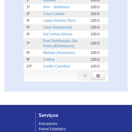
1º
Nubank
100.0
2º
Vivo - Telefônica
100.0
3º
Claro Celular
100.0
4º
Latam Airlines (Tam)
100.0
5º
Claro Residencial
100.0
6º
Gol Linhas Aéreas
100.0
Enel Distribuição São
7º
100.0
Paulo (Eletropaulo)
8º
Midway (Riachuelo)
100.0
9º
Crefisa
100.0
10º
Cartão Carrefour
100.0
Serviços
Indicadores
Painel Estatístico