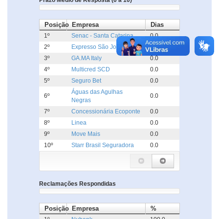
Prazo Médio de Resposta (0 a 10)
Posição
Empresa
Dias
1º
Senac - Santa Catarina
0.0
2º
Expresso São José
0.0
3º
GA.MA Italy
0.0
4º
Multicred SCD
0.0
5º
Seguro Bet
0.0
Águas das Agulhas
6º
0.0
Negras
7º
Concessionária Ecoponte
0.0
8º
Linea
0.0
9º
Move Mais
0.0
10º
Starr Brasil Seguradora
0.0
Reclamações Respondidas
Posição
Empresa
%