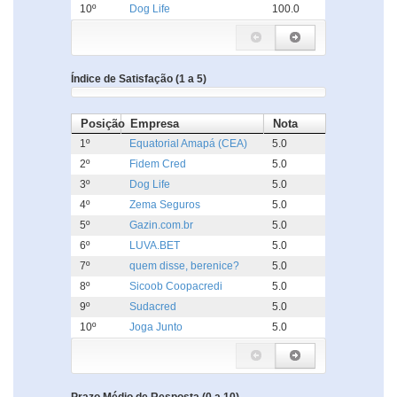
10º
Dog Life
100.0
Índice de Satisfação (1 a 5)
Posição
Empresa
Nota
1º
Equatorial Amapá (CEA)
5.0
2º
Fidem Cred
5.0
3º
Dog Life
5.0
4º
Zema Seguros
5.0
5º
Gazin.com.br
5.0
6º
LUVA.BET
5.0
7º
quem disse, berenice?
5.0
8º
Sicoob Coopacredi
5.0
9º
Sudacred
5.0
10º
Joga Junto
5.0