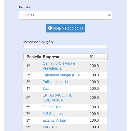
Período:
Nota Metodológica
Índice de Solução
Posição
Empresa
%
Centauro-ON Vida e
1º
100.0
Previdência
2º
Equatorial Amapá (CEA)
100.0
3º
Polishop.com.br
100.0
4º
Zattini
100.0
ER SERVICOS DE
5º
100.0
COBRANCA
6º
Fidem Cred
100.0
7º
MG Seguros
100.0
8º
Estante Virtual
100.0
9º
PAGEDU
100.0