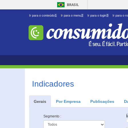
BRASIL
Ir para o conteúdo
1
Ir para o menu
2
Ir para o login
3
Ir para o r
Indicadores
Gerais
Por Empresa
Publicações
D
Segmento :