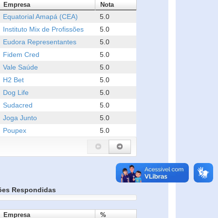
Empresa
Nota
Equatorial Amapá (CEA)
5.0
Instituto Mix de Profissões
5.0
Eudora Representantes
5.0
Fidem Cred
5.0
Vale Saúde
5.0
H2 Bet
5.0
Dog Life
5.0
Sudacred
5.0
Joga Junto
5.0
Poupex
5.0
ões Respondidas
Empresa
%