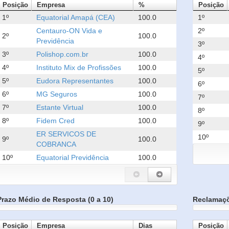
Posição
Empresa
%
Posição
1º
Equatorial Amapá (CEA)
100.0
1º
Centauro-ON Vida e
2º
2º
100.0
Previdência
3º
3º
Polishop.com.br
100.0
4º
4º
Instituto Mix de Profissões
100.0
5º
5º
Eudora Representantes
100.0
6º
6º
MG Seguros
100.0
7º
7º
Estante Virtual
100.0
8º
8º
Fidem Cred
100.0
9º
ER SERVICOS DE
10º
9º
100.0
COBRANCA
10º
Equatorial Previdência
100.0
Prazo Médio de Resposta (0 a 10)
Reclamaç
Posição
Empresa
Dias
Posição