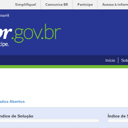
Simplifique!
Comunica BR
Participe
Acesso à infor
odapé
4
Início
Sob
ados Abertos
Índice de Solução
Índice de 