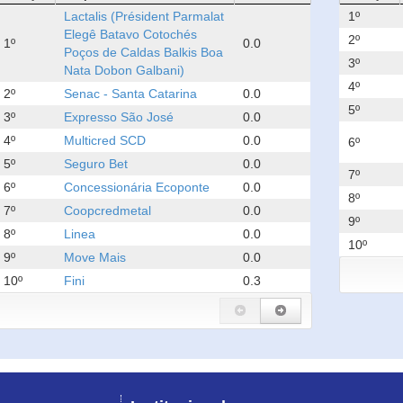
Lactalis (Président Parmalat
1º
Elegê Batavo Cotochés
2º
1º
0.0
Poços de Caldas Balkis Boa
3º
Nata Dobon Galbani)
4º
2º
Senac - Santa Catarina
0.0
5º
3º
Expresso São José
0.0
4º
Multicred SCD
0.0
6º
5º
Seguro Bet
0.0
7º
6º
Concessionária Ecoponte
0.0
8º
7º
Coopcredmetal
0.0
9º
8º
Linea
0.0
10º
9º
Move Mais
0.0
10º
Fini
0.3