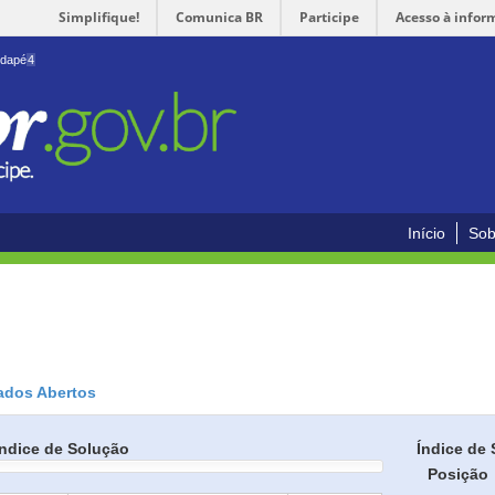
Simplifique!
Comunica BR
Participe
Acesso à infor
odapé
4
Início
Sob
ados Abertos
Índice de Solução
Índice de 
Posição