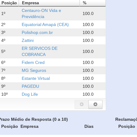
Posição
Empresa
%
Centauro-ON Vida e
1º
100.0
Previdência
2º
Equatorial Amapá (CEA)
100.0
3º
Polishop.com.br
100.0
4º
Zattini
100.0
ER SERVICOS DE
5º
100.0
COBRANCA
6º
Fidem Cred
100.0
7º
MG Seguros
100.0
8º
Estante Virtual
100.0
9º
PAGEDU
100.0
10º
Dog Life
100.0
Prazo Médio de Resposta (0 a 10)
Reclamaç
Posição
Empresa
Dias
Posição