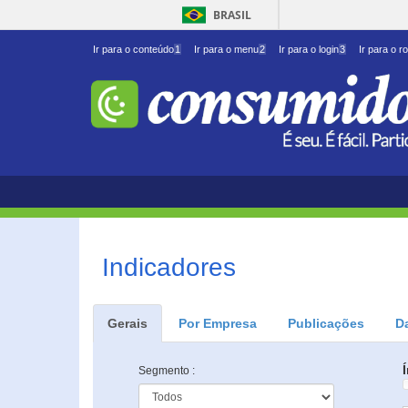
BRASIL
Ir para o conteúdo
1
Ir para o menu
2
Ir para o login
3
Ir para o r
Indicadores
Gerais
Por Empresa
Publicações
D
Segmento :