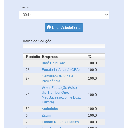
Período:
Nota Metodológica
Índice de Solução
Posição
Empresa
%
1º
Braé Hair Care
100.0
2º
Equatorial Amapá (CEA)
100.0
Centauro-ON Vida e
3º
100.0
Previdência
Wiser Educação (Wise
Up, Number One,
4º
100.0
MeuSucesso.com e Buzz
Editora)
5º
Andorinha
100.0
6º
Zattini
100.0
7º
Eudora Representantes
100.0