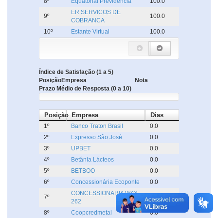
8º
Equatorial Previdência
100.0
ER SERVICOS DE
9º
100.0
COBRANCA
10º
Estante Virtual
100.0
Índice de Satisfação (1 a 5)
Posição
Empresa
Nota
Prazo Médio de Resposta (0 a 10)
Posição
Empresa
Dias
1º
Banco Traton Brasil
0.0
2º
Expresso São José
0.0
3º
UPBET
0.0
4º
Betânia Lácteos
0.0
5º
BETBOO
0.0
6º
Concessionária Ecoponte
0.0
CONCESSIONARIA WAY
7º
0.0
262
8º
Coopcredmetal
0.0