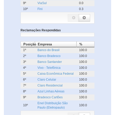
9º
ViaSul
0.0
10º
Fini
0.3
Reclamações Respondidas
Posição
Empresa
%
1º
Banco do Brasil
100.0
2º
Banco Bradesco
100.0
3º
Banco Santander
100.0
4º
Vivo - Telefônica
100.0
5º
Caixa Econômica Federal
100.0
6º
Claro Celular
100.0
7º
Claro Residencial
100.0
8º
Azul Linhas Aéreas
100.0
9º
Bradesco Cartões
100.0
Enel Distribuição São
10º
100.0
Paulo (Eletropaulo)