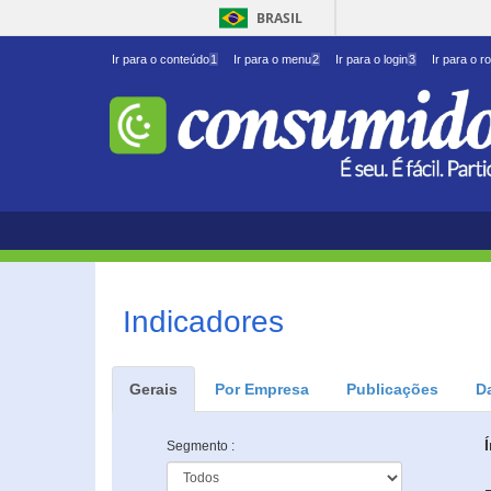
BRASIL
Ir para o conteúdo
1
Ir para o menu
2
Ir para o login
3
Ir para o r
Indicadores
Gerais
Por Empresa
Publicações
D
Segmento :