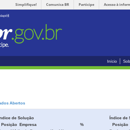
Simplifique!
Comunica BR
Participe
Acesso à infor
odapé
4
Início
Sob
ados Abertos
Índice de Solução
Índice de 
Posição
Empresa
%
Posição