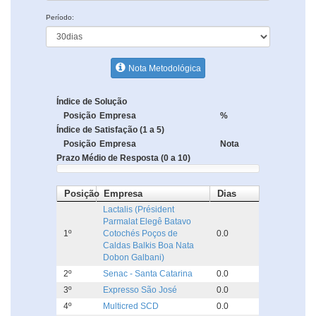
Período:
Nota Metodológica
Índice de Solução
Posição
Empresa
%
Índice de Satisfação (1 a 5)
Posição
Empresa
Nota
Prazo Médio de Resposta (0 a 10)
Posição
Empresa
Dias
Lactalis (Président
Parmalat Elegê Batavo
1º
Cotochés Poços de
0.0
Caldas Balkis Boa Nata
Dobon Galbani)
2º
Senac - Santa Catarina
0.0
3º
Expresso São José
0.0
4º
Multicred SCD
0.0