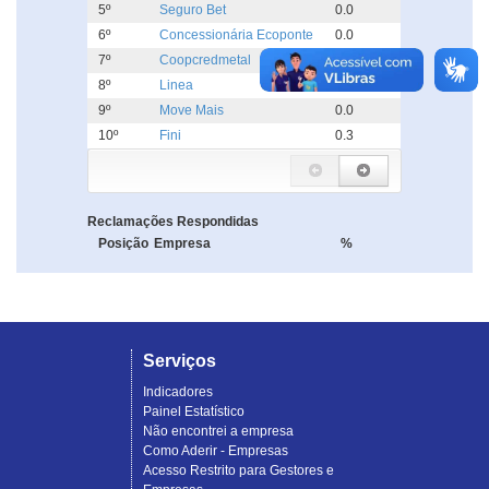
5º
Seguro Bet
0.0
6º
Concessionária Ecoponte
0.0
7º
Coopcredmetal
0.0
8º
Linea
0.0
9º
Move Mais
0.0
10º
Fini
0.3
Reclamações Respondidas
Posição
Empresa
%
Serviços
Indicadores
Painel Estatístico
Não encontrei a empresa
Como Aderir - Empresas
Acesso Restrito para Gestores e