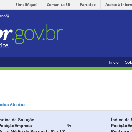
Simplifique!
Comunica BR
Participe
Acesso à infor
odapé
4
Início
Sob
ados Abertos
Índice de Solução
Índice de 
Posição
Empresa
%
Posição
E
Prazo Médio de Resposta (0 a 10)
Reclamaç