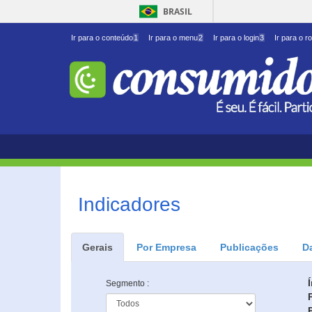
BRASIL
Ir para o conteúdo
1
Ir para o menu
2
Ir para o login
3
Ir para o r
Indicadores
Gerais
Por Empresa
Publicações
D
Segmento :