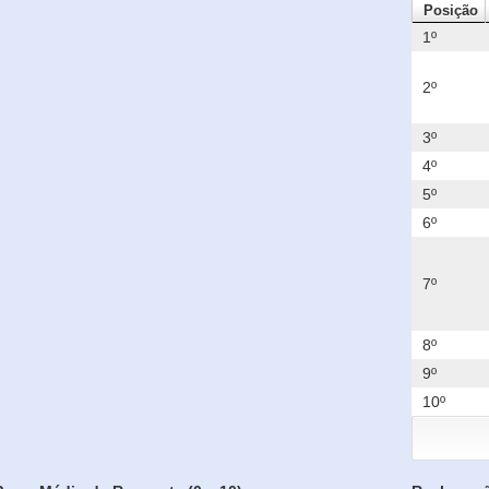
Posição
1º
2º
3º
4º
5º
6º
7º
8º
9º
10º