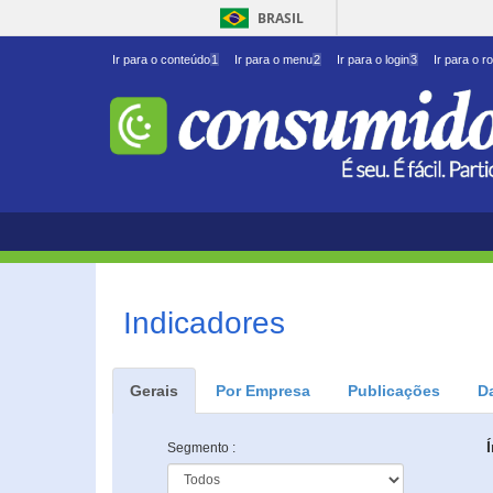
BRASIL
Ir para o conteúdo
1
Ir para o menu
2
Ir para o login
3
Ir para o r
Indicadores
Gerais
Por Empresa
Publicações
D
Segmento :