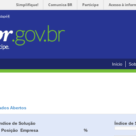
Simplifique!
Comunica BR
Participe
Acesso à infor
odapé
4
Início
Sob
ados Abertos
Índice de Solução
Índice de 
Posição
Empresa
%