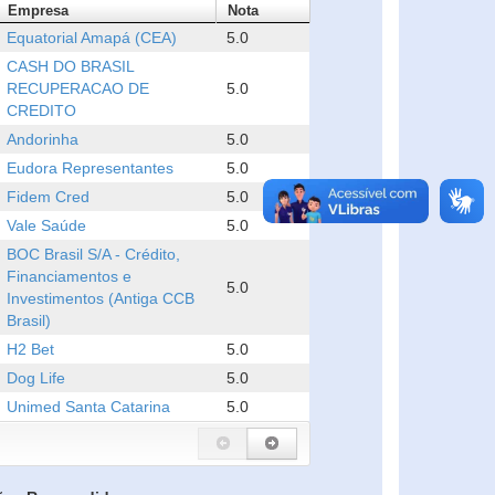
Empresa
Nota
Equatorial Amapá (CEA)
5.0
CASH DO BRASIL
RECUPERACAO DE
5.0
CREDITO
Andorinha
5.0
Eudora Representantes
5.0
Fidem Cred
5.0
Vale Saúde
5.0
BOC Brasil S/A - Crédito,
Financiamentos e
5.0
Investimentos (Antiga CCB
Brasil)
H2 Bet
5.0
Dog Life
5.0
Unimed Santa Catarina
5.0