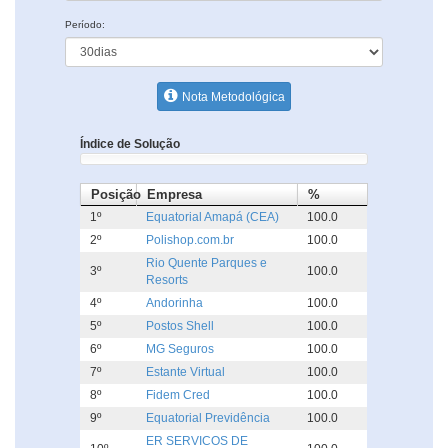
Período:
Nota Metodológica
Índice de Solução
Posição
Empresa
%
1º
Equatorial Amapá (CEA)
100.0
2º
Polishop.com.br
100.0
Rio Quente Parques e
3º
100.0
Resorts
4º
Andorinha
100.0
5º
Postos Shell
100.0
6º
MG Seguros
100.0
7º
Estante Virtual
100.0
8º
Fidem Cred
100.0
9º
Equatorial Previdência
100.0
ER SERVICOS DE