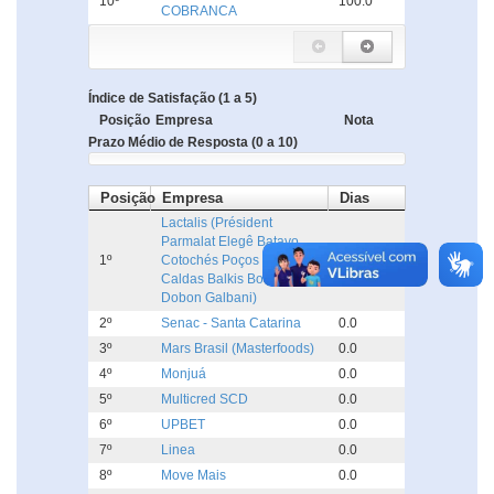
10º
100.0
COBRANCA
Índice de Satisfação (1 a 5)
Posição
Empresa
Nota
Prazo Médio de Resposta (0 a 10)
Posição
Empresa
Dias
Lactalis (Président
Parmalat Elegê Batavo
1º
Cotochés Poços de
0.0
Caldas Balkis Boa Nata
Dobon Galbani)
2º
Senac - Santa Catarina
0.0
3º
Mars Brasil (Masterfoods)
0.0
4º
Monjuá
0.0
5º
Multicred SCD
0.0
6º
UPBET
0.0
7º
Linea
0.0
8º
Move Mais
0.0