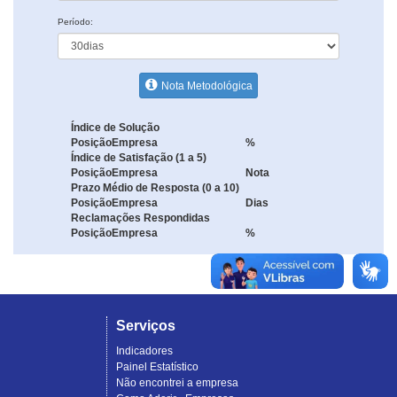
Período:
Nota Metodológica
Índice de Solução
Posição
Empresa
%
Índice de Satisfação (1 a 5)
Posição
Empresa
Nota
Prazo Médio de Resposta (0 a 10)
Posição
Empresa
Dias
Reclamações Respondidas
Posição
Empresa
%
Serviços
Indicadores
Painel Estatístico
Não encontrei a empresa