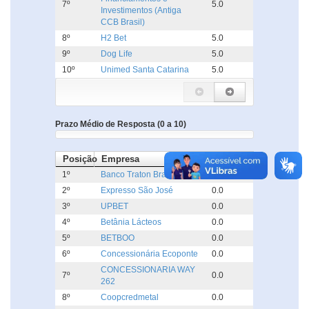
7º
5.0
Investimentos (Antiga
CCB Brasil)
8º
H2 Bet
5.0
9º
Dog Life
5.0
10º
Unimed Santa Catarina
5.0
Prazo Médio de Resposta (0 a 10)
Posição
Empresa
Dias
1º
Banco Traton Brasil
0.0
2º
Expresso São José
0.0
3º
UPBET
0.0
4º
Betânia Lácteos
0.0
5º
BETBOO
0.0
6º
Concessionária Ecoponte
0.0
CONCESSIONARIA WAY
7º
0.0
262
8º
Coopcredmetal
0.0