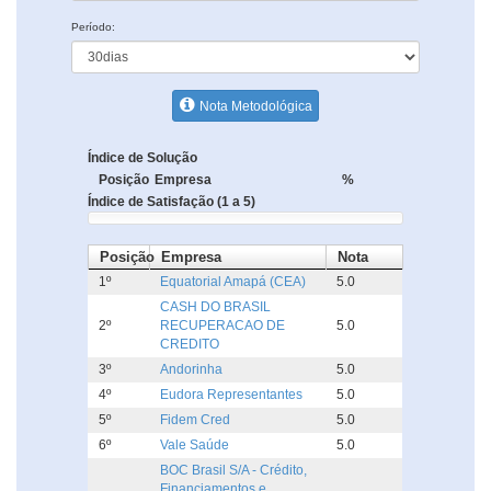
Período:
Nota Metodológica
Índice de Solução
Posição
Empresa
%
Índice de Satisfação (1 a 5)
Posição
Empresa
Nota
1º
Equatorial Amapá (CEA)
5.0
CASH DO BRASIL
2º
RECUPERACAO DE
5.0
CREDITO
3º
Andorinha
5.0
4º
Eudora Representantes
5.0
5º
Fidem Cred
5.0
6º
Vale Saúde
5.0
BOC Brasil S/A - Crédito,
Financiamentos e