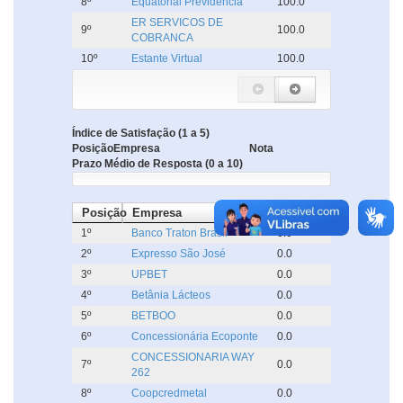
8º
Equatorial Previdência
100.0
ER SERVICOS DE
9º
100.0
COBRANCA
10º
Estante Virtual
100.0
Índice de Satisfação (1 a 5)
Posição
Empresa
Nota
Prazo Médio de Resposta (0 a 10)
Posição
Empresa
Dias
1º
Banco Traton Brasil
0.0
2º
Expresso São José
0.0
3º
UPBET
0.0
4º
Betânia Lácteos
0.0
5º
BETBOO
0.0
6º
Concessionária Ecoponte
0.0
CONCESSIONARIA WAY
7º
0.0
262
8º
Coopcredmetal
0.0