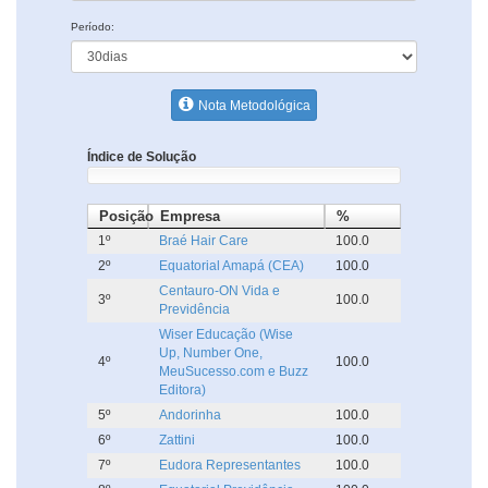
Período:
Nota Metodológica
Índice de Solução
Posição
Empresa
%
1º
Braé Hair Care
100.0
2º
Equatorial Amapá (CEA)
100.0
Centauro-ON Vida e
3º
100.0
Previdência
Wiser Educação (Wise
Up, Number One,
4º
100.0
MeuSucesso.com e Buzz
Editora)
5º
Andorinha
100.0
6º
Zattini
100.0
7º
Eudora Representantes
100.0