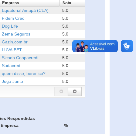
Empresa
Nota
Equatorial Amapá (CEA)
5.0
Fidem Cred
5.0
Dog Life
5.0
Zema Seguros
5.0
Gazin.com.br
5.0
LUVA.BET
5.0
Sicoob Coopacredi
5.0
Sudacred
5.0
quem disse, berenice?
5.0
Joga Junto
5.0
ões Respondidas
Empresa
%