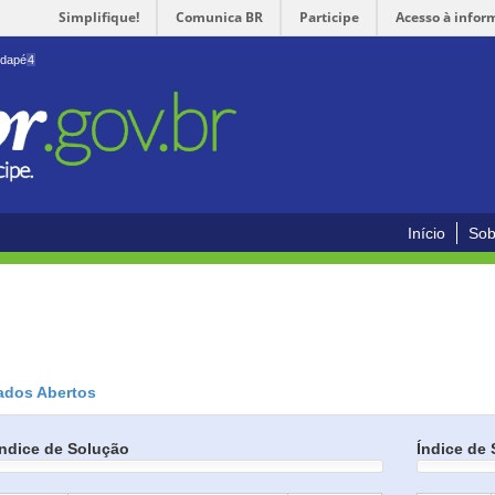
Simplifique!
Comunica BR
Participe
Acesso à infor
odapé
4
Início
Sob
ados Abertos
Índice de Solução
Índice de 