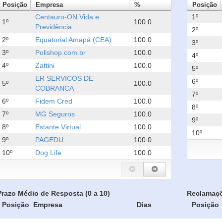
Posição
Empresa
%
Posição
Centauro-ON Vida e
1º
1º
100.0
Previdência
2º
2º
Equatorial Amapá (CEA)
100.0
3º
3º
Polishop.com.br
100.0
4º
4º
Zattini
100.0
5º
ER SERVICOS DE
6º
5º
100.0
COBRANCA
7º
6º
Fidem Cred
100.0
8º
7º
MG Seguros
100.0
9º
8º
Estante Virtual
100.0
10º
9º
PAGEDU
100.0
10º
Dog Life
100.0
Prazo Médio de Resposta (0 a 10)
Reclamaç
Posição
Empresa
Dias
Posição