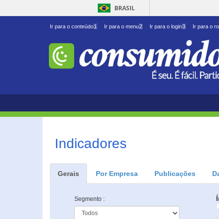
BRASIL
Ir para o conteúdo
1
Ir para o menu
2
Ir para o login
3
Ir para o r
Indicadores
Gerais
Por Empresa
Publicações
D
Segmento :