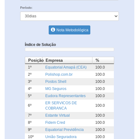
Período:
Nota Metodológica
Índice de Solução
Posição
Empresa
%
1º
Equatorial Amapá (CEA)
100.0
2º
Polishop.com.br
100.0
3º
Postos Shell
100.0
4º
MG Seguros
100.0
5º
Eudora Representantes
100.0
ER SERVICOS DE
6º
100.0
COBRANCA
7º
Estante Virtual
100.0
8º
Fidem Cred
100.0
9º
Equatorial Previdência
100.0
10º
União Seguradora
100.0