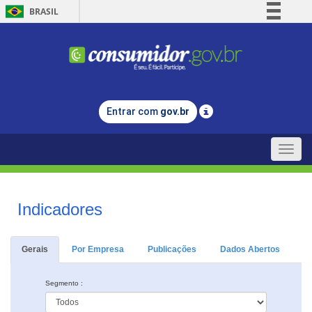
BRASIL
Simplifique!
Comunica BR
Participe
Acesso à informação
Entrar com
gov.br
Legislação
Canais
Toggle
naviga
Indicadores
Gerais
Por Empresa
Publicações
Dados Abertos
Segmento :