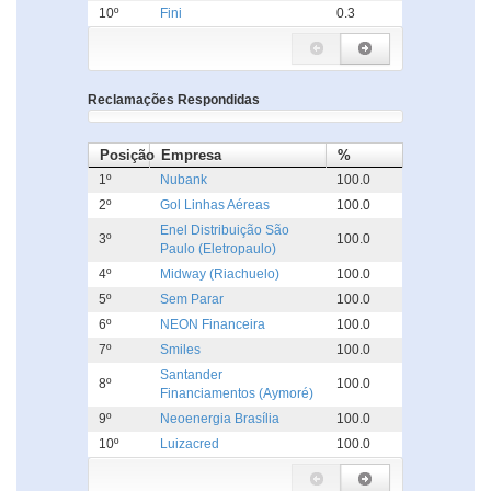
10º
Fini
0.3
Reclamações Respondidas
Posição
Empresa
%
1º
Nubank
100.0
2º
Gol Linhas Aéreas
100.0
Enel Distribuição São
3º
100.0
Paulo (Eletropaulo)
4º
Midway (Riachuelo)
100.0
5º
Sem Parar
100.0
6º
NEON Financeira
100.0
7º
Smiles
100.0
Santander
8º
100.0
Financiamentos (Aymoré)
9º
Neoenergia Brasília
100.0
10º
Luizacred
100.0