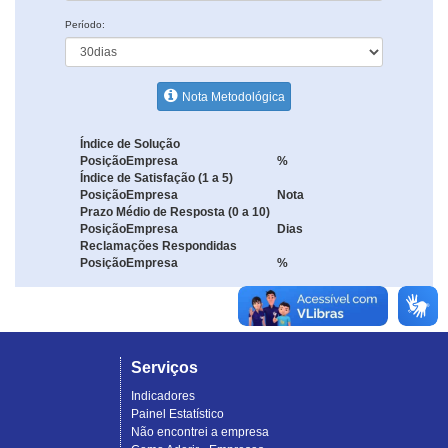
Período:
Nota Metodológica
Índice de Solução
Posição
Empresa
%
Índice de Satisfação (1 a 5)
Posição
Empresa
Nota
Prazo Médio de Resposta (0 a 10)
Posição
Empresa
Dias
Reclamações Respondidas
Posição
Empresa
%
Serviços
Indicadores
Painel Estatístico
Não encontrei a empresa