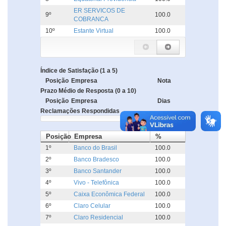
ER SERVICOS DE
9º
100.0
COBRANCA
10º
Estante Virtual
100.0
Índice de Satisfação (1 a 5)
Posição
Empresa
Nota
Prazo Médio de Resposta (0 a 10)
Posição
Empresa
Dias
Reclamações Respondidas
Posição
Empresa
%
1º
Banco do Brasil
100.0
2º
Banco Bradesco
100.0
3º
Banco Santander
100.0
4º
Vivo - Telefônica
100.0
5º
Caixa Econômica Federal
100.0
6º
Claro Celular
100.0
7º
Claro Residencial
100.0