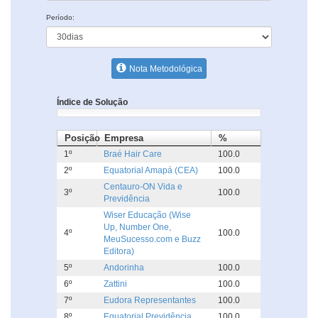
Período:
Nota Metodológica
Índice de Solução
Posição
Empresa
%
1º
Braé Hair Care
100.0
2º
Equatorial Amapá (CEA)
100.0
Centauro-ON Vida e
3º
100.0
Previdência
Wiser Educação (Wise
Up, Number One,
4º
100.0
MeuSucesso.com e Buzz
Editora)
5º
Andorinha
100.0
6º
Zattini
100.0
7º
Eudora Representantes
100.0
8º
Equatorial Previdência
100.0