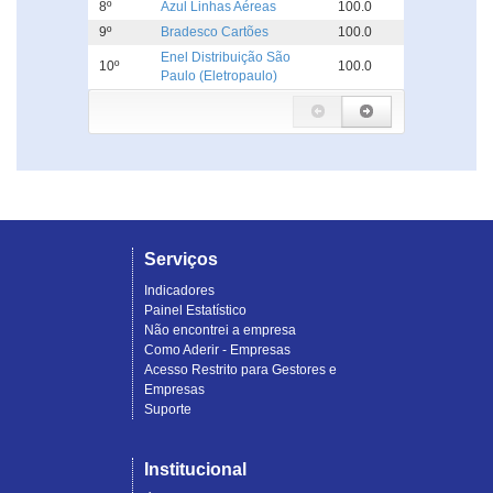
8º
Azul Linhas Aéreas
100.0
9º
Bradesco Cartões
100.0
Enel Distribuição São
10º
100.0
Paulo (Eletropaulo)
Serviços
Indicadores
Painel Estatístico
Não encontrei a empresa
Como Aderir - Empresas
Acesso Restrito para Gestores e
Empresas
Suporte
Institucional