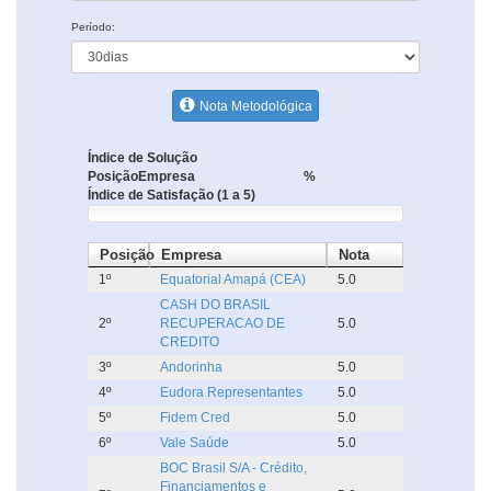
Período:
Nota Metodológica
Índice de Solução
Posição
Empresa
%
Índice de Satisfação (1 a 5)
Posição
Empresa
Nota
1º
Equatorial Amapá (CEA)
5.0
CASH DO BRASIL
2º
RECUPERACAO DE
5.0
CREDITO
3º
Andorinha
5.0
4º
Eudora Representantes
5.0
5º
Fidem Cred
5.0
6º
Vale Saúde
5.0
BOC Brasil S/A - Crédito,
Financiamentos e