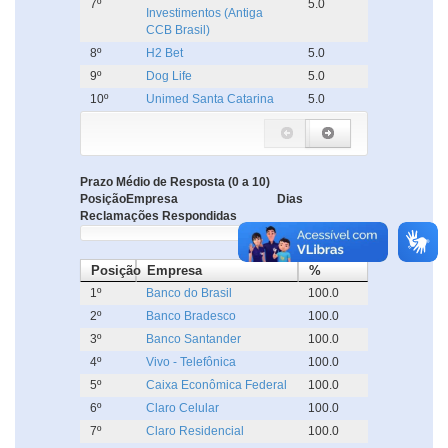
7º
5.0
Investimentos (Antiga
CCB Brasil)
8º
H2 Bet
5.0
9º
Dog Life
5.0
10º
Unimed Santa Catarina
5.0
Prazo Médio de Resposta (0 a 10)
Posição
Empresa
Dias
Reclamações Respondidas
Posição
Empresa
%
1º
Banco do Brasil
100.0
2º
Banco Bradesco
100.0
3º
Banco Santander
100.0
4º
Vivo - Telefônica
100.0
5º
Caixa Econômica Federal
100.0
6º
Claro Celular
100.0
7º
Claro Residencial
100.0