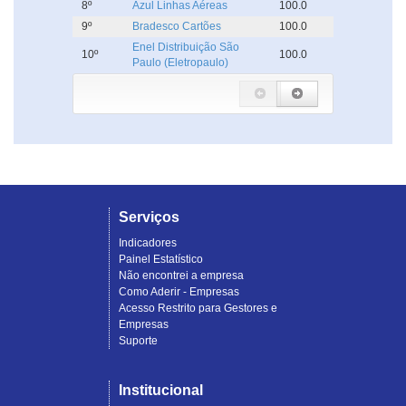
8º
Azul Linhas Aéreas
100.0
9º
Bradesco Cartões
100.0
Enel Distribuição São
10º
100.0
Paulo (Eletropaulo)
Serviços
Indicadores
Painel Estatístico
Não encontrei a empresa
Como Aderir - Empresas
Acesso Restrito para Gestores e
Empresas
Suporte
Institucional