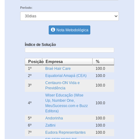
Período:
Nota Metodológica
Índice de Solução
Posição
Empresa
%
1º
Braé Hair Care
100.0
2º
Equatorial Amapá (CEA)
100.0
Centauro-ON Vida e
3º
100.0
Previdência
Wiser Educação (Wise
Up, Number One,
4º
100.0
MeuSucesso.com e Buzz
Editora)
5º
Andorinha
100.0
6º
Zattini
100.0
7º
Eudora Representantes
100.0