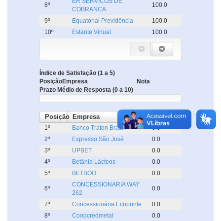
ER SERVICOS DE
8º
100.0
COBRANCA
9º
Equatorial Previdência
100.0
10º
Estante Virtual
100.0
Índice de Satisfação (1 a 5)
Posição
Empresa
Nota
Prazo Médio de Resposta (0 a 10)
Posição
Empresa
Dias
1º
Banco Traton Brasil
0.0
2º
Expresso São José
0.0
3º
UPBET
0.0
4º
Betânia Lácteos
0.0
5º
BETBOO
0.0
CONCESSIONARIA WAY
6º
0.0
262
7º
Concessionária Ecoponte
0.0
8º
Coopcredmetal
0.0