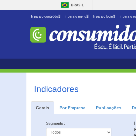
BRASIL
Ir para o conteúdo
1
Ir para o menu
2
Ir para o login
3
Ir para o r
Indicadores
Gerais
Por Empresa
Publicações
D
Segmento :