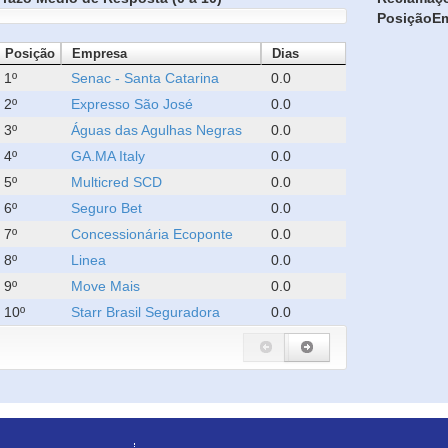
Posição
E
Posição
Empresa
Dias
1º
Senac - Santa Catarina
0.0
2º
Expresso São José
0.0
3º
Águas das Agulhas Negras
0.0
4º
GA.MA Italy
0.0
5º
Multicred SCD
0.0
6º
Seguro Bet
0.0
7º
Concessionária Ecoponte
0.0
8º
Linea
0.0
9º
Move Mais
0.0
10º
Starr Brasil Seguradora
0.0