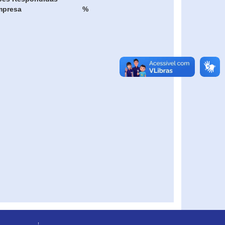
mpresa
%