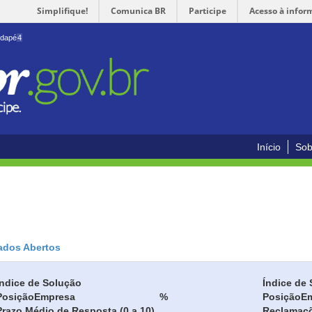
Simplifique!
Comunica BR
Participe
Acesso à infor
odapé
4
Início
Sob
ados Abertos
Índice de Solução
Índice de 
Posição
Empresa
%
Posição
E
Prazo Médio de Resposta (0 a 10)
Reclamaç