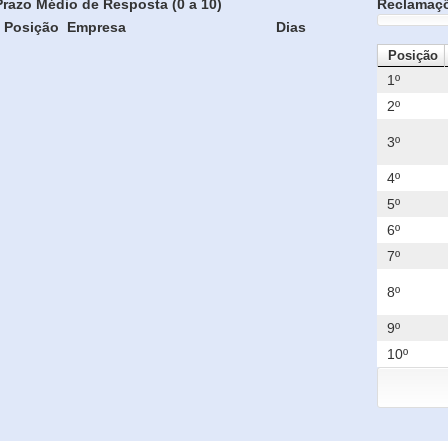
Prazo Médio de Resposta (0 a 10)
Reclamaç
Posição
Empresa
Dias
Posição
1º
2º
3º
4º
5º
6º
7º
8º
9º
10º