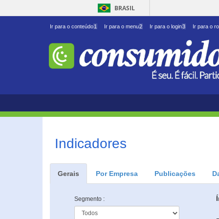
BRASIL
Ir para o conteúdo
1
Ir para o menu
2
Ir para o login
3
Ir para o r
Indicadores
Gerais
Por Empresa
Publicações
D
Segmento :