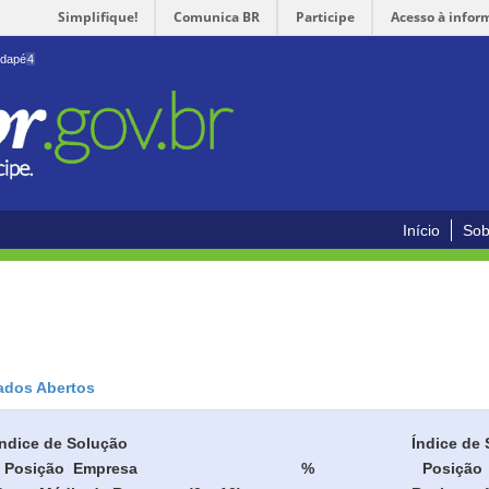
Simplifique!
Comunica BR
Participe
Acesso à infor
odapé
4
Início
Sob
ados Abertos
Índice de Solução
Índice de 
Posição
Empresa
%
Posição