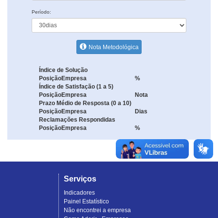
Período:
Nota Metodológica
Índice de Solução
Posição
Empresa
%
Índice de Satisfação (1 a 5)
Posição
Empresa
Nota
Prazo Médio de Resposta (0 a 10)
Posição
Empresa
Dias
Reclamações Respondidas
Posição
Empresa
%
Serviços
Indicadores
Painel Estatístico
Não encontrei a empresa