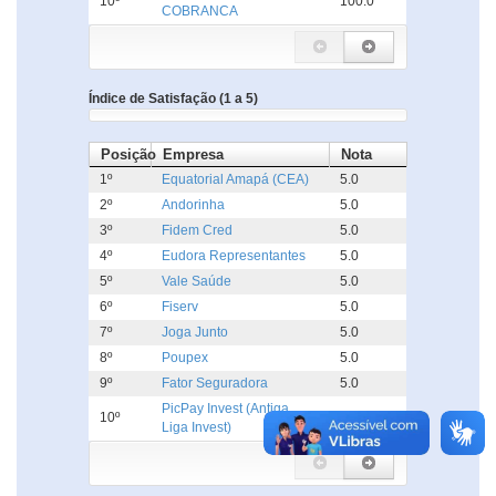
10º
100.0
COBRANCA
Índice de Satisfação (1 a 5)
Posição
Empresa
Nota
1º
Equatorial Amapá (CEA)
5.0
2º
Andorinha
5.0
3º
Fidem Cred
5.0
4º
Eudora Representantes
5.0
5º
Vale Saúde
5.0
6º
Fiserv
5.0
7º
Joga Junto
5.0
8º
Poupex
5.0
9º
Fator Seguradora
5.0
PicPay Invest (Antiga
10º
5.0
Liga Invest)