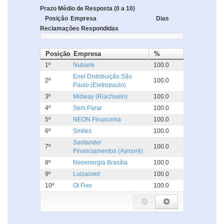
Prazo Médio de Resposta (0 a 10)
Posição
Empresa
Dias
Reclamações Respondidas
Posição
Empresa
%
1º
Nubank
100.0
Enel Distribuição São
2º
100.0
Paulo (Eletropaulo)
3º
Midway (Riachuelo)
100.0
4º
Sem Parar
100.0
5º
NEON Financeira
100.0
6º
Smiles
100.0
Santander
7º
100.0
Financiamentos (Aymoré)
8º
Neoenergia Brasília
100.0
9º
Luizacred
100.0
10º
Oi Fixo
100.0