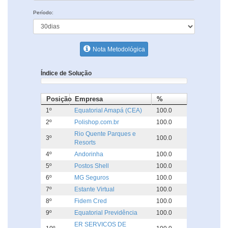
Período:
Nota Metodológica
Índice de Solução
Posição
Empresa
%
1º
Equatorial Amapá (CEA)
100.0
2º
Polishop.com.br
100.0
Rio Quente Parques e
3º
100.0
Resorts
4º
Andorinha
100.0
5º
Postos Shell
100.0
6º
MG Seguros
100.0
7º
Estante Virtual
100.0
8º
Fidem Cred
100.0
9º
Equatorial Previdência
100.0
ER SERVICOS DE