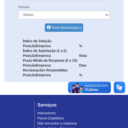
Período:
Nota Metodológica
Índice de Solução
Posição
Empresa
%
Índice de Satisfação (1 a 5)
Posição
Empresa
Nota
Prazo Médio de Resposta (0 a 10)
Posição
Empresa
Dias
Reclamações Respondidas
Posição
Empresa
%
Serviços
Indicadores
Painel Estatístico
Não encontrei a empresa