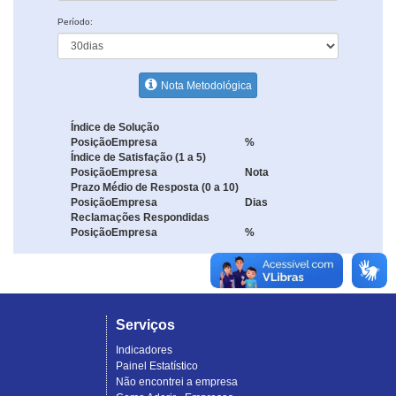
Período:
Nota Metodológica
Índice de Solução
Posição
Empresa
%
Índice de Satisfação (1 a 5)
Posição
Empresa
Nota
Prazo Médio de Resposta (0 a 10)
Posição
Empresa
Dias
Reclamações Respondidas
Posição
Empresa
%
Serviços
Indicadores
Painel Estatístico
Não encontrei a empresa