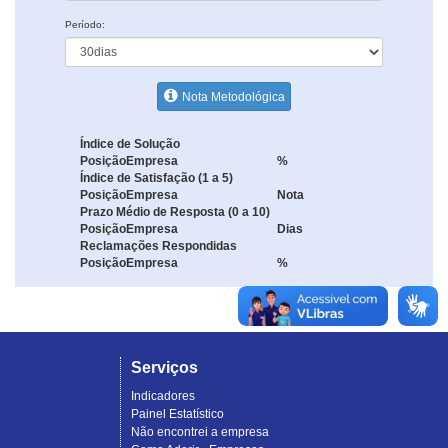
Período:
Nota Metodológica
Índice de Solução
Posição
Empresa
%
Índice de Satisfação (1 a 5)
Posição
Empresa
Nota
Prazo Médio de Resposta (0 a 10)
Posição
Empresa
Dias
Reclamações Respondidas
Posição
Empresa
%
Serviços
Indicadores
Painel Estatístico
Não encontrei a empresa