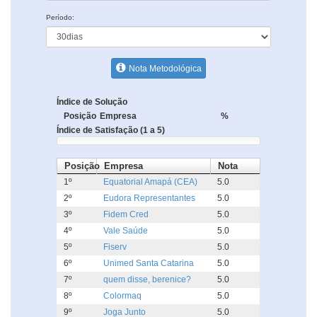
Período:
Nota Metodológica
Índice de Solução
Posição
Empresa
%
Índice de Satisfação (1 a 5)
Posição
Empresa
Nota
1º
Equatorial Amapá (CEA)
5.0
2º
Eudora Representantes
5.0
3º
Fidem Cred
5.0
4º
Vale Saúde
5.0
5º
Fiserv
5.0
6º
Unimed Santa Catarina
5.0
7º
quem disse, berenice?
5.0
8º
Colormaq
5.0
9º
Joga Junto
5.0