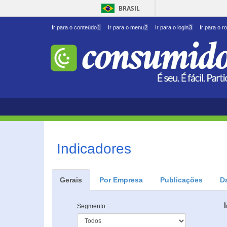
BRASIL
Ir para o conteúdo
1
Ir para o menu
2
Ir para o login
3
Ir para o r
Indicadores
Gerais
Por Empresa
Publicações
D
Segmento :