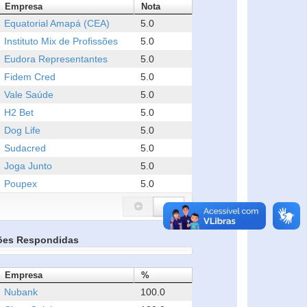
Empresa
Nota
Equatorial Amapá (CEA)
5.0
Instituto Mix de Profissões
5.0
Eudora Representantes
5.0
Fidem Cred
5.0
Vale Saúde
5.0
H2 Bet
5.0
Dog Life
5.0
Sudacred
5.0
Joga Junto
5.0
Poupex
5.0
ões Respondidas
Empresa
%
Nubank
100.0