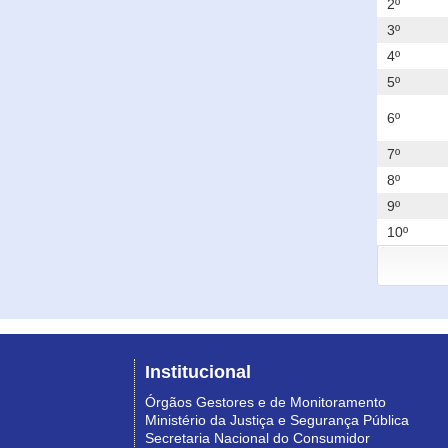
2º
3º
4º
5º
6º
7º
8º
9º
10º
Institucional
Órgãos Gestores e de Monitoramento
Ministério da Justiça e Segurança Pública
Secretaria Nacional do Consumidor