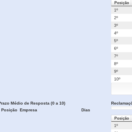
Posição
1º
2º
3º
4º
5º
6º
7º
8º
9º
10º
Prazo Médio de Resposta (0 a 10)
Reclamaç
Posição
Empresa
Dias
Posição
1º