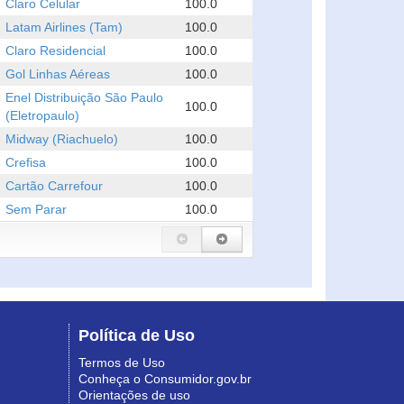
Claro Celular
100.0
Latam Airlines (Tam)
100.0
Claro Residencial
100.0
Gol Linhas Aéreas
100.0
Enel Distribuição São Paulo
100.0
(Eletropaulo)
Midway (Riachuelo)
100.0
Crefisa
100.0
Cartão Carrefour
100.0
Sem Parar
100.0
Política de Uso
Termos de Uso
Conheça o Consumidor.gov.br
Orientações de uso