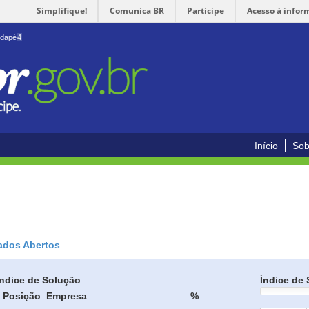
Simplifique!
Comunica BR
Participe
Acesso à infor
odapé
4
Início
Sob
ados Abertos
Índice de Solução
Índice de 
Posição
Empresa
%