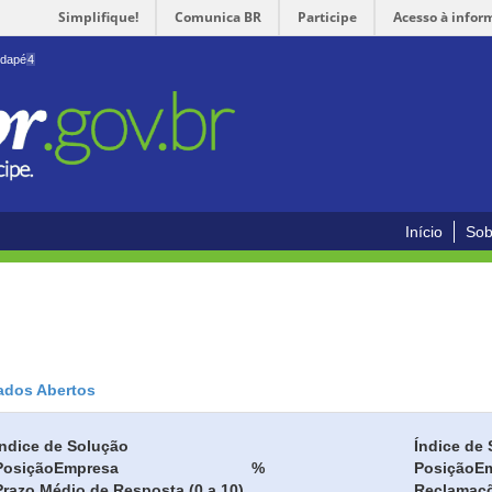
Simplifique!
Comunica BR
Participe
Acesso à infor
odapé
4
Início
Sob
ados Abertos
Índice de Solução
Índice de 
Posição
Empresa
%
Posição
E
Prazo Médio de Resposta (0 a 10)
Reclamaç