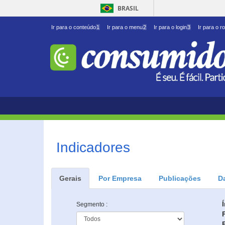
BRASIL
Ir para o conteúdo
1
Ir para o menu
2
Ir para o login
3
Ir para o r
Indicadores
Gerais
Por Empresa
Publicações
D
Segmento :