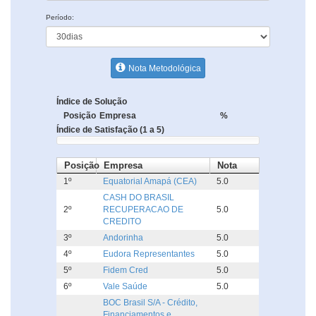
Período:
Nota Metodológica
Índice de Solução
Posição
Empresa
%
Índice de Satisfação (1 a 5)
Posição
Empresa
Nota
1º
Equatorial Amapá (CEA)
5.0
CASH DO BRASIL
2º
RECUPERACAO DE
5.0
CREDITO
3º
Andorinha
5.0
4º
Eudora Representantes
5.0
5º
Fidem Cred
5.0
6º
Vale Saúde
5.0
BOC Brasil S/A - Crédito,
Financiamentos e