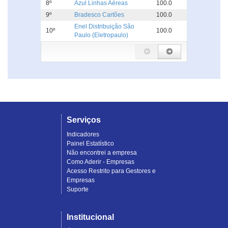
8º
Azul Linhas Aéreas
100.0
9º
Bradesco Cartões
100.0
Enel Distribuição São
10º
100.0
Paulo (Eletropaulo)
Serviços
Indicadores
Painel Estatístico
Não encontrei a empresa
Como Aderir - Empresas
Acesso Restrito para Gestores e
Empresas
Suporte
Institucional