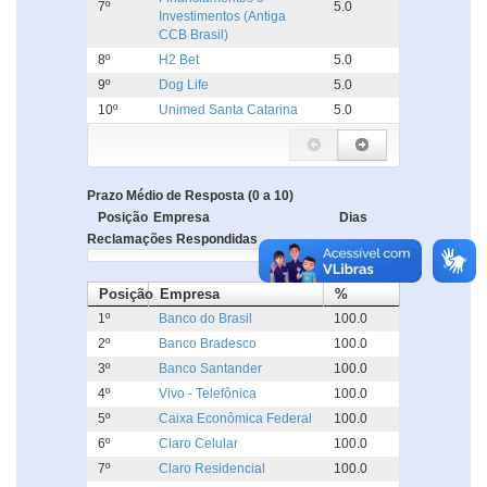
7º
5.0
Investimentos (Antiga
CCB Brasil)
8º
H2 Bet
5.0
9º
Dog Life
5.0
10º
Unimed Santa Catarina
5.0
Prazo Médio de Resposta (0 a 10)
Posição
Empresa
Dias
Reclamações Respondidas
Posição
Empresa
%
1º
Banco do Brasil
100.0
2º
Banco Bradesco
100.0
3º
Banco Santander
100.0
4º
Vivo - Telefônica
100.0
5º
Caixa Econômica Federal
100.0
6º
Claro Celular
100.0
7º
Claro Residencial
100.0