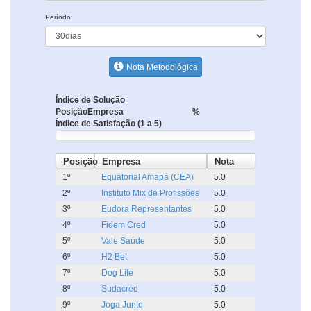
Período:
Nota Metodológica
Índice de Solução
Posição
Empresa
%
Índice de Satisfação (1 a 5)
Posição
Empresa
Nota
1º
Equatorial Amapá (CEA)
5.0
2º
Instituto Mix de Profissões
5.0
3º
Eudora Representantes
5.0
4º
Fidem Cred
5.0
5º
Vale Saúde
5.0
6º
H2 Bet
5.0
7º
Dog Life
5.0
8º
Sudacred
5.0
9º
Joga Junto
5.0