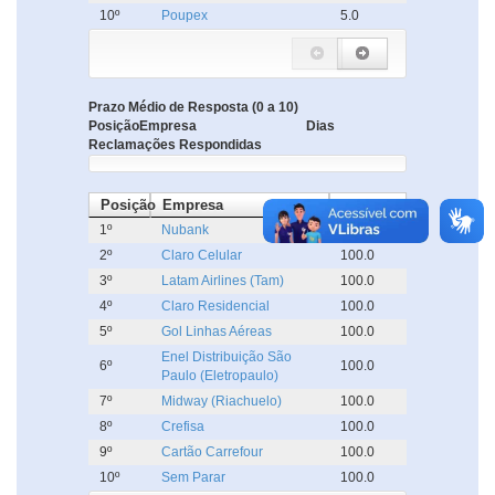
10º
Poupex
5.0
Prazo Médio de Resposta (0 a 10)
Posição
Empresa
Dias
Reclamações Respondidas
Posição
Empresa
%
1º
Nubank
100.0
2º
Claro Celular
100.0
3º
Latam Airlines (Tam)
100.0
4º
Claro Residencial
100.0
5º
Gol Linhas Aéreas
100.0
Enel Distribuição São
6º
100.0
Paulo (Eletropaulo)
7º
Midway (Riachuelo)
100.0
8º
Crefisa
100.0
9º
Cartão Carrefour
100.0
10º
Sem Parar
100.0