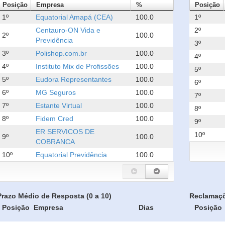
Posição
Empresa
%
Posição
1º
Equatorial Amapá (CEA)
100.0
1º
Centauro-ON Vida e
2º
2º
100.0
Previdência
3º
3º
Polishop.com.br
100.0
4º
4º
Instituto Mix de Profissões
100.0
5º
5º
Eudora Representantes
100.0
6º
6º
MG Seguros
100.0
7º
7º
Estante Virtual
100.0
8º
8º
Fidem Cred
100.0
9º
ER SERVICOS DE
10º
9º
100.0
COBRANCA
10º
Equatorial Previdência
100.0
Prazo Médio de Resposta (0 a 10)
Reclamaç
Posição
Empresa
Dias
Posição