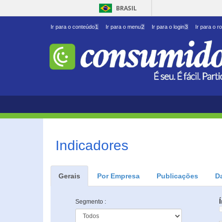
BRASIL
Ir para o conteúdo
1
Ir para o menu
2
Ir para o login
3
Ir para o r
Indicadores
Gerais
Por Empresa
Publicações
D
Segmento :