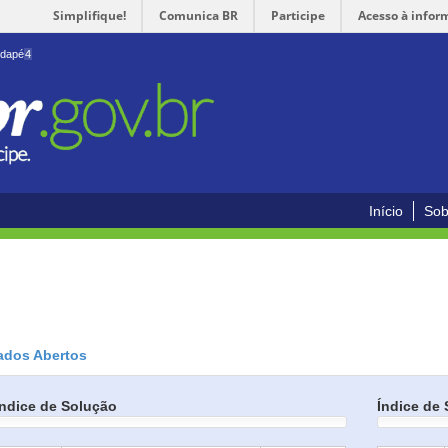
Simplifique!
Comunica BR
Participe
Acesso à infor
odapé
4
Início
Sob
ados Abertos
Índice de Solução
Índice de 