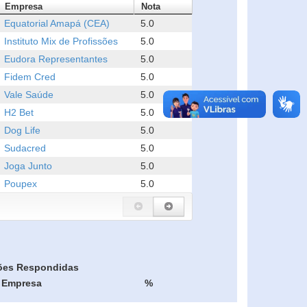
Empresa
Nota
Equatorial Amapá (CEA)
5.0
Instituto Mix de Profissões
5.0
Eudora Representantes
5.0
Fidem Cred
5.0
Vale Saúde
5.0
H2 Bet
5.0
Dog Life
5.0
Sudacred
5.0
Joga Junto
5.0
Poupex
5.0
ões Respondidas
Empresa
%