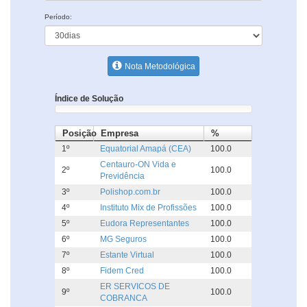
Período:
Nota Metodológica
Índice de Solução
Posição
Empresa
%
1º
Equatorial Amapá (CEA)
100.0
Centauro-ON Vida e
2º
100.0
Previdência
3º
Polishop.com.br
100.0
4º
Instituto Mix de Profissões
100.0
5º
Eudora Representantes
100.0
6º
MG Seguros
100.0
7º
Estante Virtual
100.0
8º
Fidem Cred
100.0
ER SERVICOS DE
9º
100.0
COBRANCA