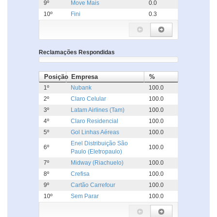
9º
Move Mais
0.0
10º
Fini
0.3
Reclamações Respondidas
Posição
Empresa
%
1º
Nubank
100.0
2º
Claro Celular
100.0
3º
Latam Airlines (Tam)
100.0
4º
Claro Residencial
100.0
5º
Gol Linhas Aéreas
100.0
Enel Distribuição São
6º
100.0
Paulo (Eletropaulo)
7º
Midway (Riachuelo)
100.0
8º
Crefisa
100.0
9º
Cartão Carrefour
100.0
10º
Sem Parar
100.0