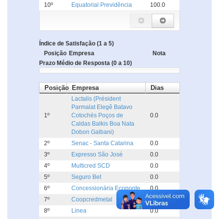
10º
Equatorial Previdência
100.0
Índice de Satisfação (1 a 5)
Posição
Empresa
Nota
Prazo Médio de Resposta (0 a 10)
Posição
Empresa
Dias
Lactalis (Président
Parmalat Elegê Batavo
1º
Cotochés Poços de
0.0
Caldas Balkis Boa Nata
Dobon Galbani)
2º
Senac - Santa Catarina
0.0
3º
Expresso São José
0.0
4º
Multicred SCD
0.0
5º
Seguro Bet
0.0
6º
Concessionária Ecoponte
0.0
7º
Coopcredmetal
0.0
8º
Linea
0.0