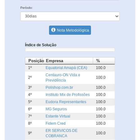
Período:
Nota Metodológica
Índice de Solução
Posição
Empresa
%
1º
Equatorial Amapá (CEA)
100.0
Centauro-ON Vida e
2º
100.0
Previdência
3º
Polishop.com.br
100.0
4º
Instituto Mix de Profissões
100.0
5º
Eudora Representantes
100.0
6º
MG Seguros
100.0
7º
Estante Virtual
100.0
8º
Fidem Cred
100.0
ER SERVICOS DE
9º
100.0
COBRANCA