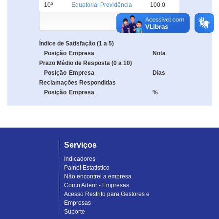
10º
Equatorial Previdência
100.0
Índice de Satisfação (1 a 5)
Posição
Empresa
Nota
Prazo Médio de Resposta (0 a 10)
Posição
Empresa
Dias
Reclamações Respondidas
Posição
Empresa
%
Serviços
Indicadores
Painel Estatístico
Não encontrei a empresa
Como Aderir - Empresas
Acesso Restrito para Gestores e
Empresas
Suporte