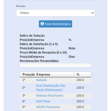
Período:
Nota Metodológica
Índice de Solução
Posição
Empresa
%
Índice de Satisfação (1 a 5)
Posição
Empresa
Nota
Prazo Médio de Resposta (0 a 10)
Posição
Empresa
Dias
Reclamações Respondidas
Posição
Empresa
%
1º
Nubank
100.0
Enel Distribuição São
2º
100.0
Paulo (Eletropaulo)
3º
Midway (Riachuelo)
100.0
4º
Sem Parar
100.0
5º
NEON Financeira
100.0