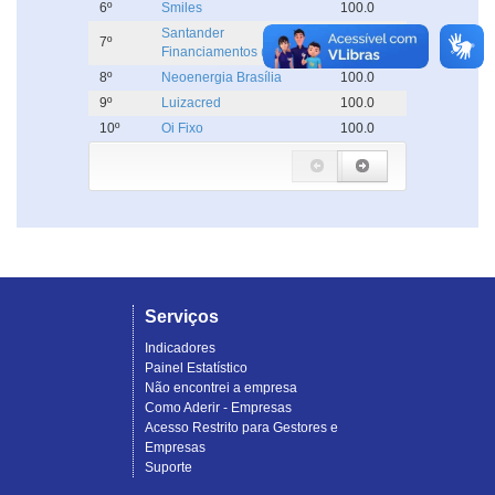
6º
Smiles
100.0
Santander
7º
100.0
Financiamentos (Aymoré)
8º
Neoenergia Brasília
100.0
9º
Luizacred
100.0
10º
Oi Fixo
100.0
Serviços
Indicadores
Painel Estatístico
Não encontrei a empresa
Como Aderir - Empresas
Acesso Restrito para Gestores e
Empresas
Suporte