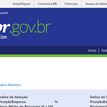
Simplifique!
Comunica BR
Participe
Acesso à infor
odapé
4
Início
Sob
ados Abertos
Índice de Solução
Índice de 
Posição
Empresa
%
Posição
E
Prazo Médio de Resposta (0 a 10)
Reclamaç