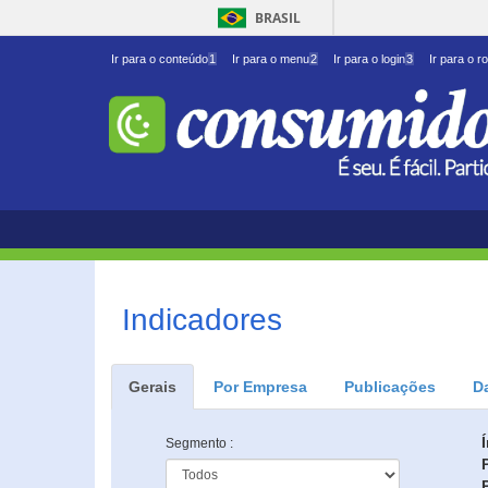
BRASIL
Ir para o conteúdo
1
Ir para o menu
2
Ir para o login
3
Ir para o r
Indicadores
Gerais
Por Empresa
Publicações
D
Segmento :