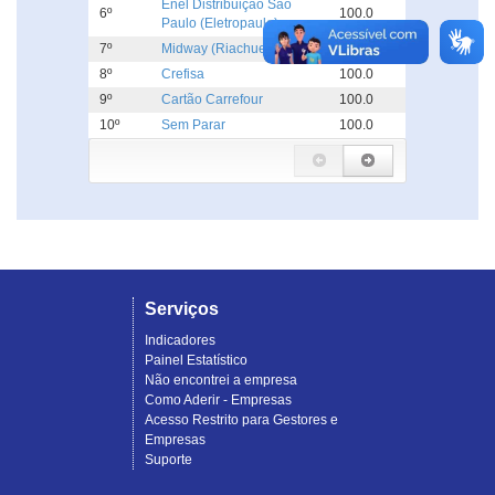
Enel Distribuição São
6º
100.0
Paulo (Eletropaulo)
7º
Midway (Riachuelo)
100.0
8º
Crefisa
100.0
9º
Cartão Carrefour
100.0
10º
Sem Parar
100.0
Serviços
Indicadores
Painel Estatístico
Não encontrei a empresa
Como Aderir - Empresas
Acesso Restrito para Gestores e
Empresas
Suporte