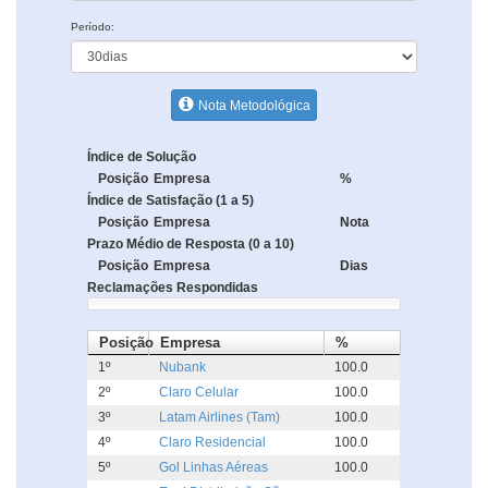
Período:
Nota Metodológica
Índice de Solução
Posição
Empresa
%
Índice de Satisfação (1 a 5)
Posição
Empresa
Nota
Prazo Médio de Resposta (0 a 10)
Posição
Empresa
Dias
Reclamações Respondidas
Posição
Empresa
%
1º
Nubank
100.0
2º
Claro Celular
100.0
3º
Latam Airlines (Tam)
100.0
4º
Claro Residencial
100.0
5º
Gol Linhas Aéreas
100.0