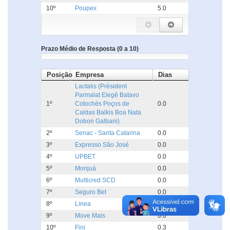
10º
Poupex
5.0
Prazo Médio de Resposta (0 a 10)
Posição
Empresa
Dias
Lactalis (Président
Parmalat Elegê Batavo
1º
Cotochés Poços de
0.0
Caldas Balkis Boa Nata
Dobon Galbani)
2º
Senac - Santa Catarina
0.0
3º
Expresso São José
0.0
4º
UPBET
0.0
5º
Monjuá
0.0
6º
Multicred SCD
0.0
7º
Seguro Bet
0.0
8º
Linea
0.0
9º
Move Mais
0.0
10º
Fini
0.3