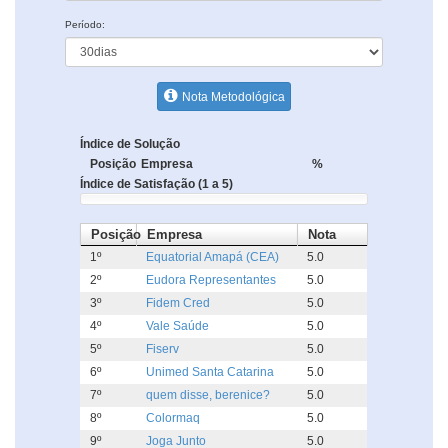
Período:
Nota Metodológica
Índice de Solução
Posição
Empresa
%
Índice de Satisfação (1 a 5)
Posição
Empresa
Nota
1º
Equatorial Amapá (CEA)
5.0
2º
Eudora Representantes
5.0
3º
Fidem Cred
5.0
4º
Vale Saúde
5.0
5º
Fiserv
5.0
6º
Unimed Santa Catarina
5.0
7º
quem disse, berenice?
5.0
8º
Colormaq
5.0
9º
Joga Junto
5.0