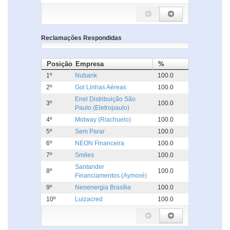
Reclamações Respondidas
Posição
Empresa
%
1º
Nubank
100.0
2º
Gol Linhas Aéreas
100.0
Enel Distribuição São
3º
100.0
Paulo (Eletropaulo)
4º
Midway (Riachuelo)
100.0
5º
Sem Parar
100.0
6º
NEON Financeira
100.0
7º
Smiles
100.0
Santander
8º
100.0
Financiamentos (Aymoré)
9º
Neoenergia Brasília
100.0
10º
Luizacred
100.0