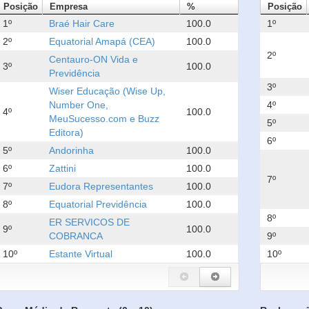
Posição
Empresa
%
Posição
1º
Braé Hair Care
100.0
1º
2º
Equatorial Amapá (CEA)
100.0
2º
Centauro-ON Vida e
3º
100.0
Previdência
3º
Wiser Educação (Wise Up,
Number One,
4º
4º
100.0
MeuSucesso.com e Buzz
5º
Editora)
6º
5º
Andorinha
100.0
6º
Zattini
100.0
7º
7º
Eudora Representantes
100.0
8º
Equatorial Previdência
100.0
8º
ER SERVICOS DE
9º
100.0
COBRANCA
9º
10º
Estante Virtual
100.0
10º