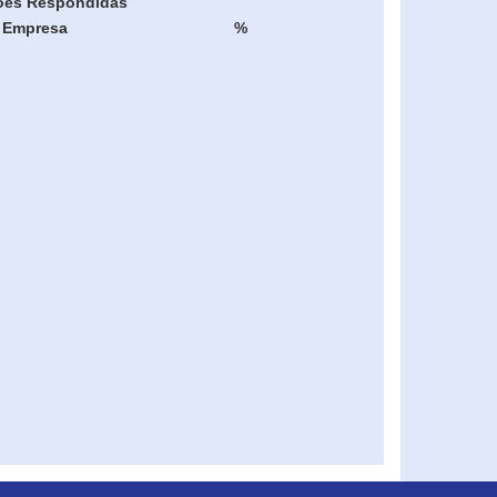
ões Respondidas
Empresa
%