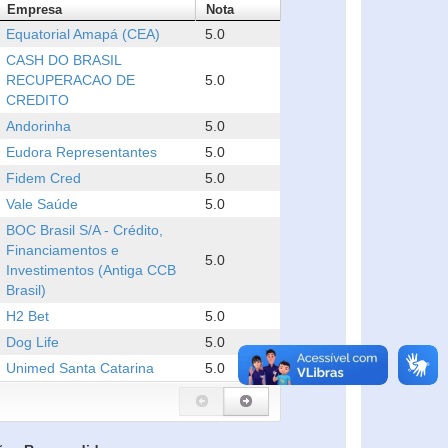
Empresa
Nota
Equatorial Amapá (CEA)
5.0
CASH DO BRASIL
RECUPERACAO DE
5.0
CREDITO
Andorinha
5.0
Eudora Representantes
5.0
Fidem Cred
5.0
Vale Saúde
5.0
BOC Brasil S/A - Crédito,
Financiamentos e
5.0
Investimentos (Antiga CCB
Brasil)
H2 Bet
5.0
Dog Life
5.0
Unimed Santa Catarina
5.0