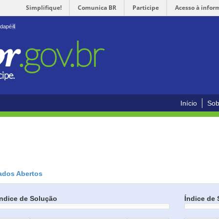
Simplifique!
Comunica BR
Participe
Acesso à infor
odapé
4
Início
Sob
ados Abertos
Índice de Solução
Índice de 