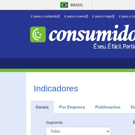
BRASIL
Ir para o conteúdo
1
Ir para o menu
2
Ir para o login
3
Ir para o r
Indicadores
Gerais
Por Empresa
Publicações
D
Segmento :