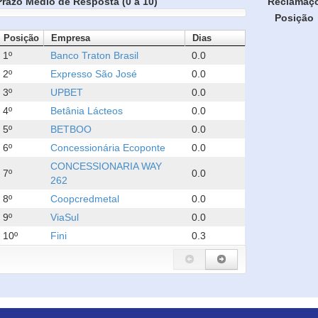
Prazo Médio de Resposta (0 a 10)
Reclamaç
Posição
Posição
Empresa
Dias
1º
Banco Traton Brasil
0.0
2º
Expresso São José
0.0
3º
UPBET
0.0
4º
Betânia Lácteos
0.0
5º
BETBOO
0.0
6º
Concessionária Ecoponte
0.0
CONCESSIONARIA WAY
7º
0.0
262
8º
Coopcredmetal
0.0
9º
ViaSul
0.0
10º
Fini
0.3