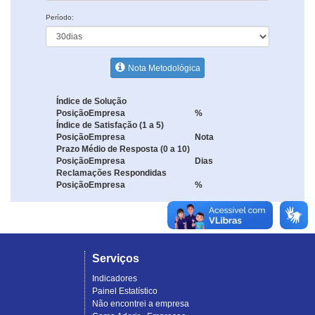
Período:
Nota Metodológica
Índice de Solução
Posição
Empresa
%
Índice de Satisfação (1 a 5)
Posição
Empresa
Nota
Prazo Médio de Resposta (0 a 10)
Posição
Empresa
Dias
Reclamações Respondidas
Posição
Empresa
%
Serviços
Indicadores
Painel Estatístico
Não encontrei a empresa