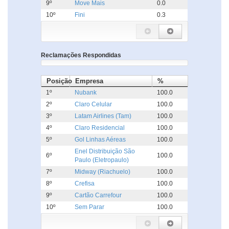
9º
Move Mais
0.0
10º
Fini
0.3
Reclamações Respondidas
Posição
Empresa
%
1º
Nubank
100.0
2º
Claro Celular
100.0
3º
Latam Airlines (Tam)
100.0
4º
Claro Residencial
100.0
5º
Gol Linhas Aéreas
100.0
Enel Distribuição São
6º
100.0
Paulo (Eletropaulo)
7º
Midway (Riachuelo)
100.0
8º
Crefisa
100.0
9º
Cartão Carrefour
100.0
10º
Sem Parar
100.0