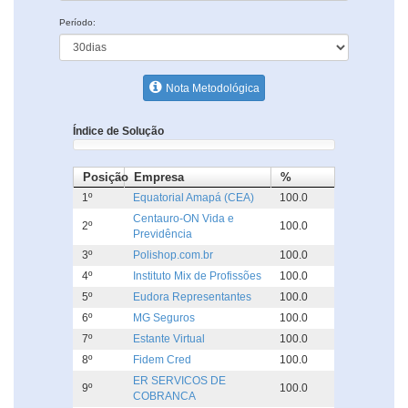
Período:
Nota Metodológica
Índice de Solução
Posição
Empresa
%
1º
Equatorial Amapá (CEA)
100.0
Centauro-ON Vida e
2º
100.0
Previdência
3º
Polishop.com.br
100.0
4º
Instituto Mix de Profissões
100.0
5º
Eudora Representantes
100.0
6º
MG Seguros
100.0
7º
Estante Virtual
100.0
8º
Fidem Cred
100.0
ER SERVICOS DE
9º
100.0
COBRANCA