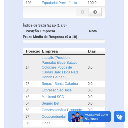
10º
Equatorial Previdência
100.0
Índice de Satisfação (1 a 5)
Posição
Empresa
Nota
Prazo Médio de Resposta (0 a 10)
Posição
Empresa
Dias
Lactalis (Président
Parmalat Elegê Batavo
1º
Cotochés Poços de
0.0
Caldas Balkis Boa Nata
Dobon Galbani)
2º
Senac - Santa Catarina
0.0
3º
Expresso São José
0.0
4º
Multicred SCD
0.0
5º
Seguro Bet
0.0
6º
Concessionária Ecoponte
0.0
7º
Coopcredmetal
0.0
8º
Linea
0.0